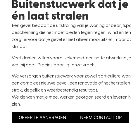
Buitenstucwerk dat je
én laat stralen
Een gevel bepaalt de uitstraling van je woning of bedrijfsp
bescherming die het moet bieden tegen regen, wind en te
zorgt ervoor dat je gevel er niet alleen mooi uitziet, maar
klimaat.
Veel klanten willen vooral zekerheid: een nette afwerkin
wat hij doet. Precies daar ligt onze kracht.
We verzorgen buitenstucwerk voor zowel particuliere woni
een compleet nieuwe gevel, een renovatie of het herstelle
strak, degelijk en weerbestendig resultaat.
We denken met je mee, werken georganiseerd en leveren h
zien.
OFFERTE AANVRAGEN
NEEM CONTACT OP