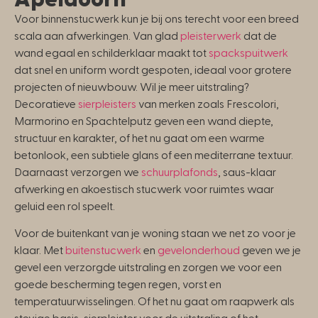
Voor binnenstucwerk kun je bij ons terecht voor een breed
scala aan afwerkingen. Van glad
pleisterwerk
dat de
wand egaal en schilderklaar maakt tot
spackspuitwerk
dat snel en uniform wordt gespoten, ideaal voor grotere
projecten of nieuwbouw. Wil je meer uitstraling?
Decoratieve
sierpleisters
van merken zoals Frescolori,
Marmorino en Spachtelputz geven een wand diepte,
structuur en karakter, of het nu gaat om een warme
betonlook, een subtiele glans of een mediterrane textuur.
Daarnaast verzorgen we
schuurplafonds
, saus-klaar
afwerking en akoestisch stucwerk voor ruimtes waar
geluid een rol speelt.
Voor de buitenkant van je woning staan we net zo voor je
klaar. Met
buitenstucwerk
en
gevelonderhoud
geven we je
gevel een verzorgde uitstraling en zorgen we voor een
goede bescherming tegen regen, vorst en
temperatuurwisselingen. Of het nu gaat om raapwerk als