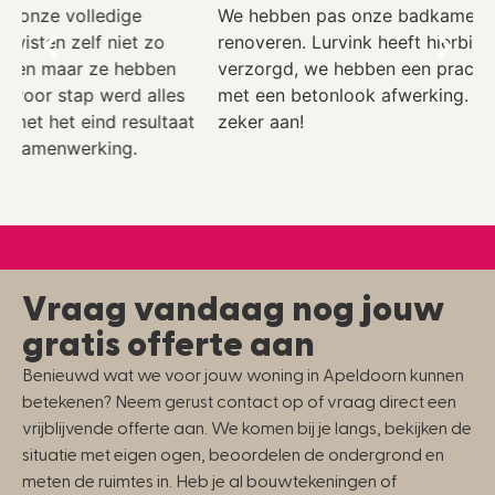
We hebben pas onze badkamer volledig laten
I
renoveren. Lurvink heeft hierbij het stucwerk
L
verzorgd, we hebben een prachtig strakke badkamer
h
met een betonlook afwerking. We raden Lurvink
e
zeker aan!
Vraag vandaag nog jouw
gratis offerte aan
Benieuwd wat we voor jouw woning in Apeldoorn kunnen
betekenen? Neem gerust contact op of vraag direct een
vrijblijvende offerte aan. We komen bij je langs, bekijken de
situatie met eigen ogen, beoordelen de ondergrond en
meten de ruimtes in. Heb je al bouwtekeningen of