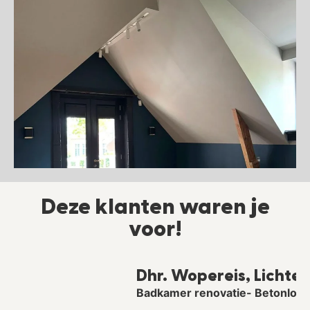
Deze klanten waren je
voor!
Dhr. Wopereis, Lichtenvoorde
Badkamer renovatie- Betonlook afwerking
S