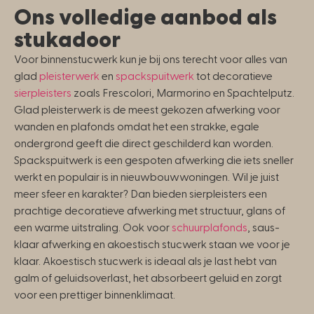
Ons volledige aanbod als
stukadoor
Voor binnenstucwerk kun je bij ons terecht voor alles van
glad
pleisterwerk
en
spackspuitwerk
tot decoratieve
sierpleisters
zoals Frescolori, Marmorino en Spachtelputz.
Glad pleisterwerk is de meest gekozen afwerking voor
wanden en plafonds omdat het een strakke, egale
ondergrond geeft die direct geschilderd kan worden.
Spackspuitwerk is een gespoten afwerking die iets sneller
werkt en populair is in nieuwbouwwoningen. Wil je juist
meer sfeer en karakter? Dan bieden sierpleisters een
prachtige decoratieve afwerking met structuur, glans of
een warme uitstraling. Ook voor
schuurplafonds
, saus-
klaar afwerking en akoestisch stucwerk staan we voor je
klaar. Akoestisch stucwerk is ideaal als je last hebt van
galm of geluidsoverlast, het absorbeert geluid en zorgt
voor een prettiger binnenklimaat.