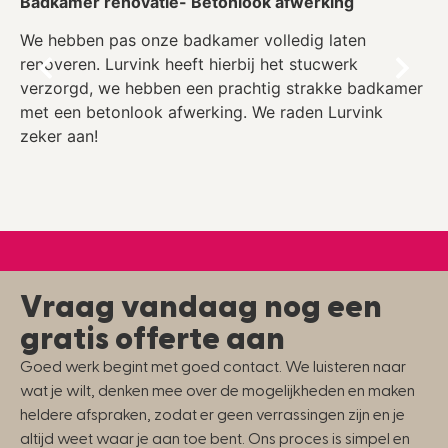
Badkamer renovatie- Betonlook afwerking
S
We hebben pas onze badkamer volledig laten
I
renoveren. Lurvink heeft hierbij het stucwerk
L
verzorgd, we hebben een prachtig strakke badkamer
h
met een betonlook afwerking. We raden Lurvink
e
zeker aan!
Vraag vandaag nog een
gratis offerte aan
Goed werk begint met goed contact. We luisteren naar
wat je wilt, denken mee over de mogelijkheden en maken
heldere afspraken, zodat er geen verrassingen zijn en je
altijd weet waar je aan toe bent. Ons proces is simpel en